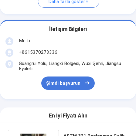
Daha fazla göster
İletişim Bilgileri
Mr. Li
+8615370273336
Guangrui Yolu, Liangxi Bölgesi, Wuxi Şehri, Jiangsu
Eyaleti
Şimdi başvurun
En İyi Fiyatı Alın
ASTM 321 Paslanmaz Çelik