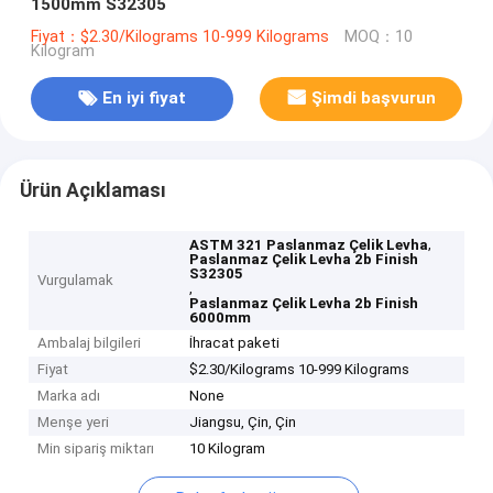
1500mm S32305
Fiyat：$2.30/Kilograms 10-999 Kilograms
MOQ：10
Kilogram
En iyi fiyat
Şimdi başvurun
Ürün Açıklaması
,
ASTM 321 Paslanmaz Çelik Levha
Paslanmaz Çelik Levha 2b Finish
S32305
Vurgulamak
,
Paslanmaz Çelik Levha 2b Finish
6000mm
Ambalaj bilgileri
İhracat paketi
Fiyat
$2.30/Kilograms 10-999 Kilograms
Marka adı
None
Menşe yeri
Jiangsu, Çin, Çin
Min sipariş miktarı
10 Kilogram