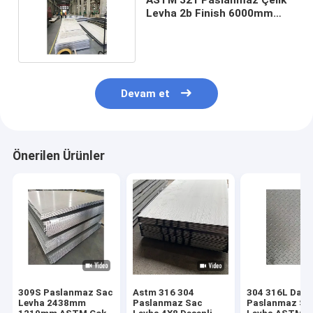
Levha 2b Finish 6000mm
1500mm S32305
Devam et
Önerilen Ürünler
309S Paslanmaz Sac
Astm 316 304
304 316L Dama
Levha 2438mm
Paslanmaz Sac
Paslanmaz Sa